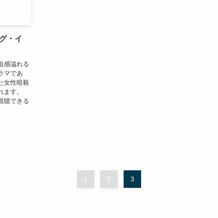
グ・イ
迫感溢れる
ラマであ
た女性暗殺
れます。
視聴できる
1
2
3